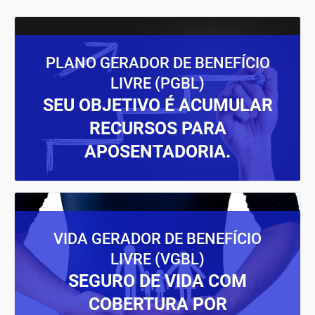
PLANO GERADOR DE BENEFÍCIO
LIVRE (PGBL)
SEU OBJETIVO É ACUMULAR
RECURSOS PARA
APOSENTADORIA.
VIDA GERADOR DE BENEFÍCIO
LIVRE (VGBL)
SEGURO DE VIDA COM
COBERTURA POR