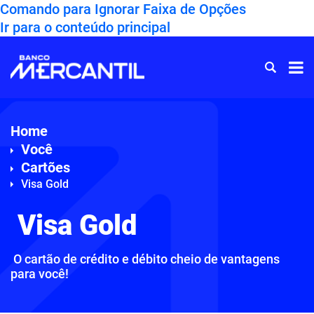
Comando para Ignorar Faixa de Opções
Ir para o conteúdo principal
Ir
para
Home
Home
Você
Cartões
Visa Gold
Visa Gold
O cartão de crédito e débito cheio de vantagens
para você!