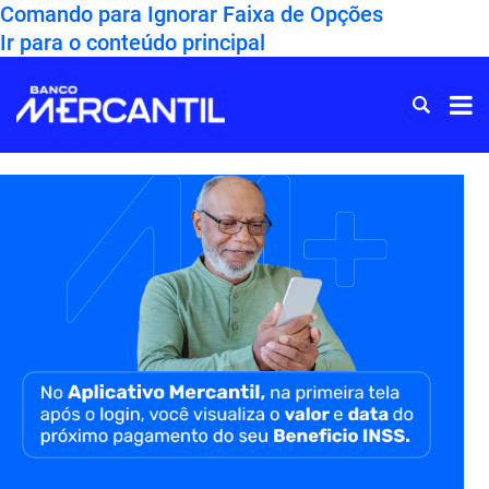
Comando para Ignorar Faixa de Opções
Ir para o conteúdo principal
Ir
para
Home