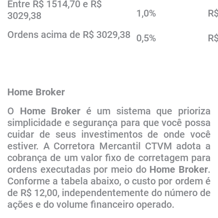
Entre R$ 1514,70 e R$
1,0%
R$
3029,38
Ordens acima de R$ 3029,38
0,5%
R$
Home Br​​oker
O
Home
Broker
é um sistema que prioriza
simplicidade e segurança para que você possa
cuidar de seus investimentos de onde você
estiver. A
Corretora Mercantil CTVM
adota a
cobrança de um valor fixo de corretagem para
ordens executadas por meio do
Home
Broker
.
Conforme a tabela abaixo, o custo por ordem é
de R$ 12,00, independentemente do número de
ações e do volume financeiro operado.