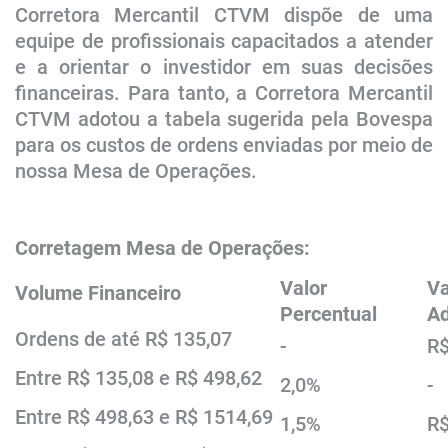
Corretora Mercantil CTVM
dispõe de uma
equipe de profissionais capacitados a atender
e a orientar o investidor em suas decisões
financeiras. Para tanto, a
Corretora Mercantil
CTVM
adotou a tabela sugerida pela Bovespa
para os custos de ordens enviadas por meio de
nossa Mesa de Operações.
Corretagem Mesa de Operações:
Valor
Va
Volume Financeiro
Percentual
Ad
Ordens de ​​​até R$ 135,07
-
R$
Entre R$ 135,08 e R$ 498,62
2,0%
-
Entre R$ 498,63 e R$ 1514,69
1,5%
R$