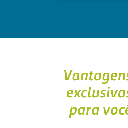
Vantagen
exclusiva
para voc