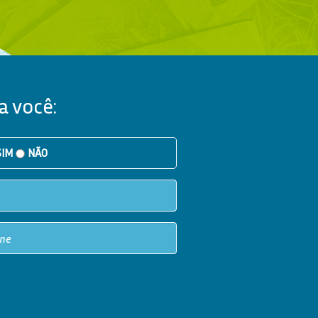
a você:
SIM
NÃO