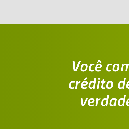
Você co
crédito d
verdad