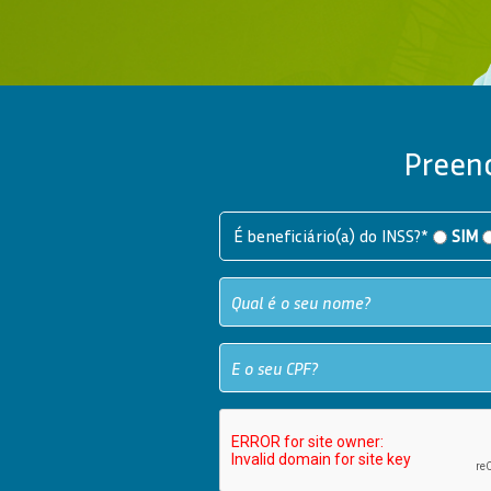
Preenc
É beneficiário(a) do INSS?*
SIM