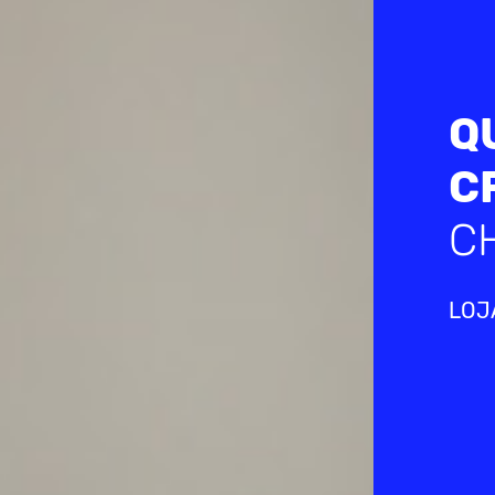
Q
C
C
LOJA